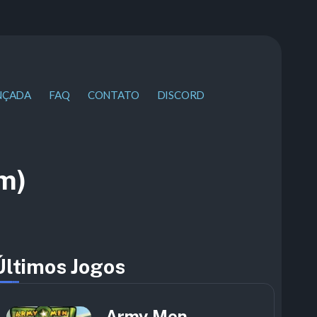
NÇADA
FAQ
CONTATO
DISCORD
m)
Últimos Jogos
Army Men –