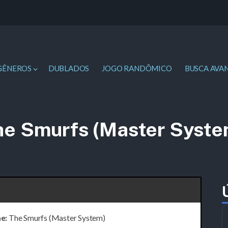
GÊNEROS
DUBLADOS
JOGO RANDÔMICO
BUSCA AVA
he Smurfs (Master Syste
e:
The Smurfs (Master System)