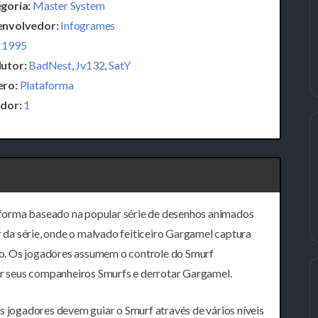
goria:
Master System
nvolvedor:
Infogrames
1995
utor:
BadNest
,
Jv132
,
SatY
ro:
Plataforma
dor:
1
forma baseado na popular série de desenhos animados
r da série, onde o malvado feiticeiro Gargamel captura
ogo. Os jogadores assumem o controle do Smurf
 seus companheiros Smurfs e derrotar Gargamel.
s jogadores devem guiar o Smurf através de vários níveis