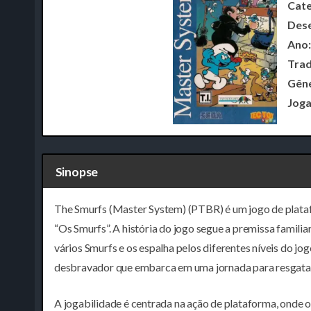
Cate
Dese
Ano:
Trad
Gêne
Joga
Sinopse
The Smurfs (Master System) (PTBR) é um jogo de plata
“Os Smurfs”. A história do jogo segue a premissa familia
vários Smurfs e os espalha pelos diferentes níveis do j
desbravador que embarca em uma jornada para resgatar
A jogabilidade é centrada na ação de plataforma, onde o