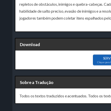
repletos de obstáculos, inimigos e quebra-cabeças. Cad
habilidade de salto preciso, evasão de inimigos e a res
jogadores também podem coletar itens espalhados pelos
Download
SERV
Clique para 
Sobre a Tradução
Todos os textos traduzidos e acentuados. Todos os text