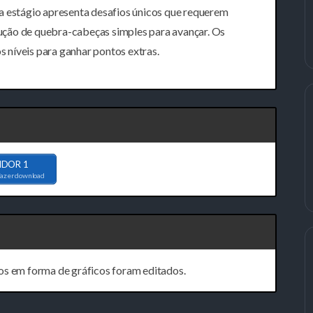
a estágio apresenta desafios únicos que requerem
olução de quebra-cabeças simples para avançar. Os
 níveis para ganhar pontos extras.
IDOR 1
fazer download
os em forma de gráficos foram editados.