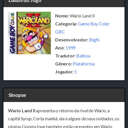
Dados do Jogo
Nome:
Wario Land II
Categoria:
Game Boy Color
GBC
Desenvolvedor:
BigN
Ano:
1999
Tradutor:
Balboa
Gênero:
Plataforma
Jogador:
1
Sinopse
Wario Land II
apresenta o retorno da rival de Wario, a
capitã Syrup. Certa manhã, ela e alguns de seus soldados, os
piratas Gooms (que também estão presentes em Wario