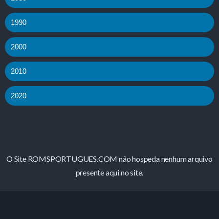
1990
2000
2010
2020
O Site ROMSPORTUGUES.COM não hospeda nenhum arquivo
presente aqui no site.