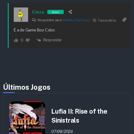
Cinza
Autor
Responder para
Wallace Darienço
7 anos atrás
É a de Game Boy Color.
Responder
0
Últimos Jogos
Lufia II: Rise of the
Sinistrals
07/08/2026