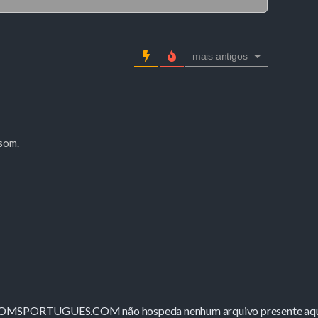
mais antigos
 som.
ROMSPORTUGUES.COM não hospeda nenhum arquivo presente aqui 