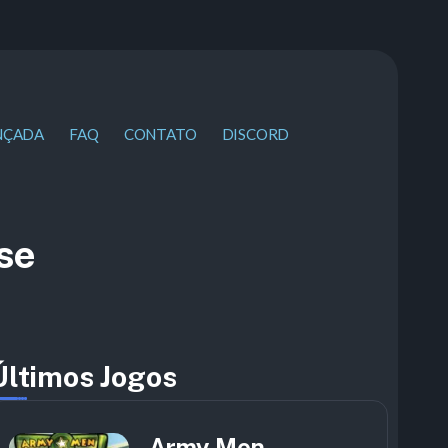
NÇADA
FAQ
CONTATO
DISCORD
se
Últimos Jogos
Army Men –