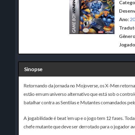
Catego
Desenv
Ano:
2
Tradut
Gênero
Jogado
Sinopse
Retornando da jornada no Mojoverse, os X-Men retorn
estão em um universo alternativo que está sob o contro
batalhar contra as Sentilas e Mutantes comandados pelo v
A jogabilidade é beat ‘em up e o jogo tem 12 fases. T
chefe mutante que deve ser derrotado para o jogador av