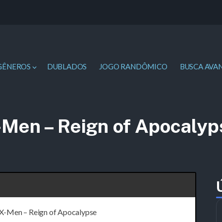
GÊNEROS
DUBLADOS
JOGO RANDÔMICO
BUSCA AVA
-Men – Reign of Apocalyp
X-Men – Reign of Apocalypse