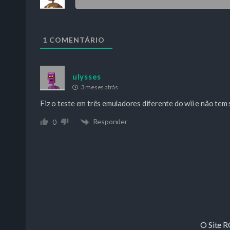
1
COMENTÁRIO
ulysses
3 meses atrás
Fiz o teste em três emuladores diferente do wii e não tem
Responder
0
O Site 