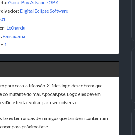
ria:
Game Boy Advance GBA
olvedor:
Digital Eclipse Software
001
or:
Le0nardu
:
Pancadaria
r:
1
am para cara, a Mansão-X. Mas logo descobrem que
le do mutante do mal, Apocalypse. Logo eles devem
ilão e tentar voltar para seu universo.
odas fases tem ondas de inimigos que também contém um
ançar para próxima fase.