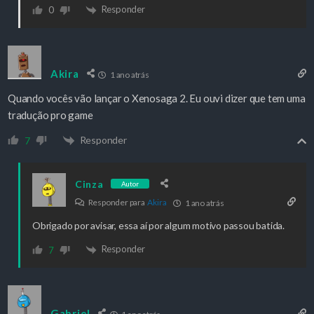
Responder
0
Akira
1 ano atrás
Quando vocês vão lançar o Xenosaga 2. Eu ouvi dizer que tem uma
tradução pro game
Responder
7
Cinza
Autor
Responder para
Akira
1 ano atrás
Obrigado por avisar, essa aí por algum motivo passou batida.
Responder
7
Gabriel