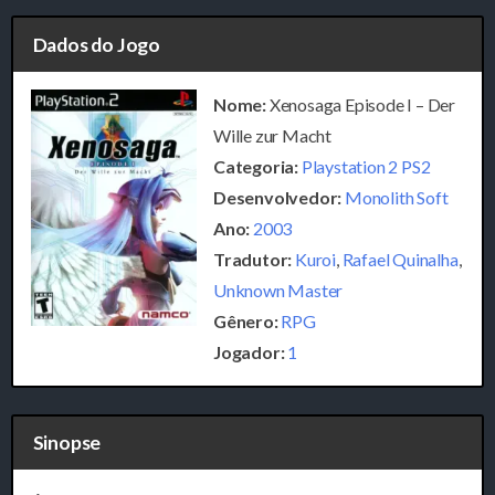
Dados do Jogo
Nome:
Xenosaga Episode I – Der
Wille zur Macht
Categoria:
Playstation 2 PS2
Desenvolvedor:
Monolith Soft
Ano:
2003
Tradutor:
Kuroi
,
Rafael Quinalha
,
Unknown Master
Gênero:
RPG
Jogador:
1
Sinopse