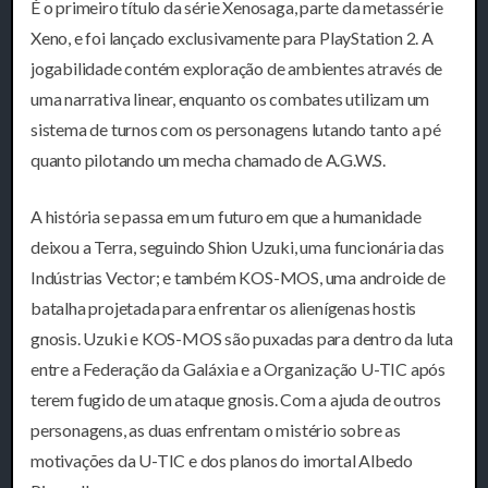
É o primeiro título da série Xenosaga, parte da metassérie
Xeno, e foi lançado exclusivamente para PlayStation 2. A
jogabilidade contém exploração de ambientes através de
uma narrativa linear, enquanto os combates utilizam um
sistema de turnos com os personagens lutando tanto a pé
quanto pilotando um mecha chamado de A.G.W.S.
A história se passa em um futuro em que a humanidade
deixou a Terra, seguindo Shion Uzuki, uma funcionária das
Indústrias Vector; e também KOS-MOS, uma androide de
batalha projetada para enfrentar os alienígenas hostis
gnosis. Uzuki e KOS-MOS são puxadas para dentro da luta
entre a Federação da Galáxia e a Organização U-TIC após
terem fugido de um ataque gnosis. Com a ajuda de outros
personagens, as duas enfrentam o mistério sobre as
motivações da U-TIC e dos planos do imortal Albedo