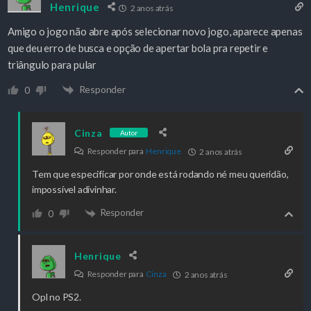
Henrique
2 anos atrás
Amigo o jogo não abre após selecionar novo jogo, aparece apenas
que deu erro de busca e opção de apertar bola pra repetir e
triângulo para pular
Responder
0
Cinza
Autor
Responder para
Henrique
2 anos atrás
Tem que especificar por onde está rodando né meu queridão,
impossível adivinhar.
Responder
0
Henrique
Responder para
Cinza
2 anos atrás
Opl no PS2.