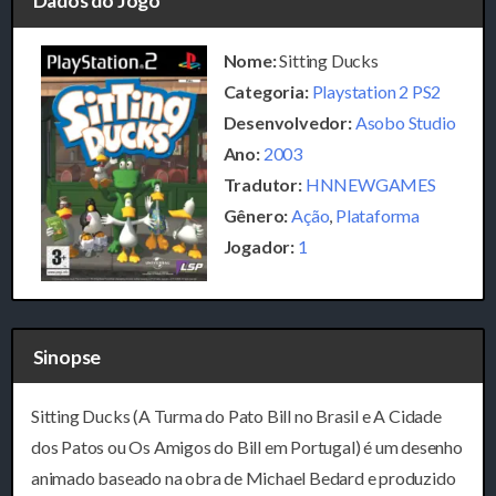
Dados do Jogo
Nome:
Sitting Ducks
Categoria:
Playstation 2 PS2
Desenvolvedor:
Asobo Studio
Ano:
2003
Tradutor:
HNNEWGAMES
Gênero:
Ação
,
Plataforma
Jogador:
1
Sinopse
Sitting Ducks (A Turma do Pato Bill no Brasil e A Cidade
dos Patos ou Os Amigos do Bill em Portugal) é um desenho
animado baseado na obra de Michael Bedard e produzido