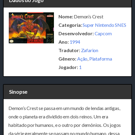
Dados do Jogo
Nome:
Demon’s Crest
Categoria:
Super Nintendo SNES
Desenvolvedor:
Capcom
Ano:
1994
Tradutor:
Zafarion
Gênero:
Ação
,
Plataforma
Jogador:
1
Sinopse
Demon’s Crest se passa em um mundo de lendas antigas,
onde o planeta era dividido em dois reinos. Um era
habitado por humanos, e o outro por demônios. Os jogos
da série geralmente se passam no mundo humano, dessa