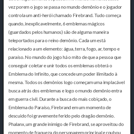
vez porem o jogo se passa no mundo demônio e o jogador
controla um anti-herói chamado Firebrand. Tudo começa
quando, inexplicavelmente, 6 emblemas mágicos
(guardados pelos humanos) são de alguma maneira
teleportados para o reino demônio. Cada um está
relacionado a um elemento: água, terra, fogo, ar, tempo e
paraíso. No mundo do jogo há o mito de que a pessoa que
conseguir coletar e unir todos os emblemas obterá o
Emblema do Infinito, que concede um poder ilimitado à
mesma. Todos os demônios logo começam uma implacável
busca atrás dos emblemas e logo o mundo demônio entra
em guerra civil. Durante a busca do mais cobiçado, o
Emblema do Paraíso, Firebrand em um momento de
descuido foi gravemente ferido pelo dragão demônio.
Phalanx, um grande inimigo de Firebrand, se aproveitou do
momento de fraqueza do personagem principal e roubou