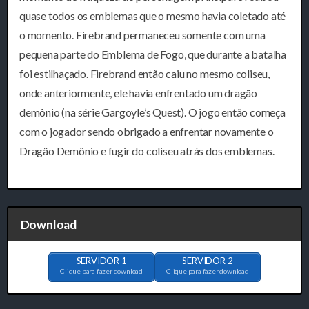
quase todos os emblemas que o mesmo havia coletado até
o momento. Firebrand permaneceu somente com uma
pequena parte do Emblema de Fogo, que durante a batalha
foi estilhaçado. Firebrand então caiu no mesmo coliseu,
onde anteriormente, ele havia enfrentado um dragão
demônio (na série Gargoyle’s Quest). O jogo então começa
com o jogador sendo obrigado a enfrentar novamente o
Dragão Demônio e fugir do coliseu atrás dos emblemas.
Download
SERVIDOR 1
SERVIDOR 2
Clique para fazer download
Clique para fazer download