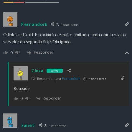
Fernandork
2 anos atrás
O link 2 está off. E o primeiro é muito limitado. Tem como trocar o
servidor do segundo link? Obrigado.
Responder
0
Cinza
Autor
Responder para
Fernandork
2 anos atrás
Reupado
Responder
0
zaneti
1 mês atrás