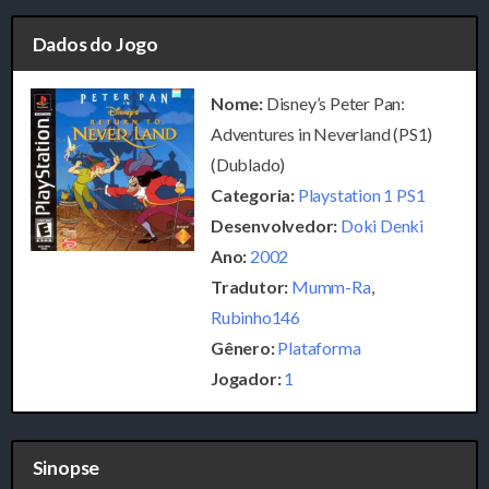
Dados do Jogo
Nome:
Disney’s Peter Pan:
Adventures in Neverland (PS1)
(Dublado)
Categoria:
Playstation 1 PS1
Desenvolvedor:
Doki Denki
Ano:
2002
Tradutor:
Mumm-Ra
,
Rubinho146
Gênero:
Plataforma
Jogador:
1
Sinopse