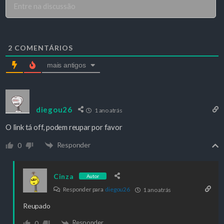
2
COMENTÁRIOS
mais antigos
diegou26
1 ano atrás
O link tá off, podem reupar por favor
Responder
0
Cinza
Autor
Responder para
diegou26
1 ano atrás
Reupado
Responder
0