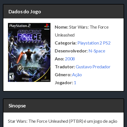
Dados do Jogo
Nome:
Star Wars: The Force
Unleashed
Categoria:
Playstation 2 PS2
Desenvolvedor:
N-Space
Ano:
2008
Tradutor:
Gustavo Predador
Gênero:
Ação
Jogador:
1
Sinopse
Star Wars: The Force Unleashed (PTBR) é um jogo de ação