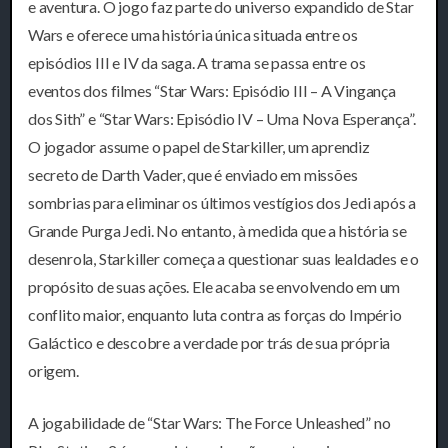
e aventura. O jogo faz parte do universo expandido de Star
Wars e oferece uma história única situada entre os
episódios III e IV da saga. A trama se passa entre os
eventos dos filmes “Star Wars: Episódio III – A Vingança
dos Sith” e “Star Wars: Episódio IV – Uma Nova Esperança”.
O jogador assume o papel de Starkiller, um aprendiz
secreto de Darth Vader, que é enviado em missões
sombrias para eliminar os últimos vestígios dos Jedi após a
Grande Purga Jedi. No entanto, à medida que a história se
desenrola, Starkiller começa a questionar suas lealdades e o
propósito de suas ações. Ele acaba se envolvendo em um
conflito maior, enquanto luta contra as forças do Império
Galáctico e descobre a verdade por trás de sua própria
origem.
A jogabilidade de “Star Wars: The Force Unleashed” no