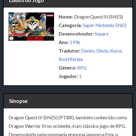
Dados do Jogo
Nome:
Dragon Quest III (SNES)
Categoria:
Super Nintendo SNES
Desenvolvedor:
Square
Ano:
1996
Tradutor:
Denim
,
Dindo
,
Kuroi
,
Rod Mérida
Gênero:
RPG
Jogador:
1
Sinopse
Dragon Quest III (SNES) (PTBR), também conhecido como
Dragon Warrior III no ocidente, é um clássico jogo de RPG.
Desenvolvido pela renomada empresa japonesa Enix, o