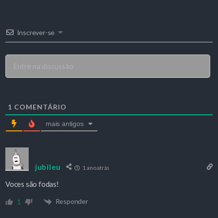
Inscrever-se
1
COMENTÁRIO
mais antigos
jubileu
1 ano atrás
Voces são fodas!
Responder
1