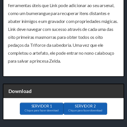
ferramentas úteis que Link pode adicionar ao seu arsenal,
como um bumerangue para recuperar itens distantes e
abater inimigos e um gravador com propriedades mágicas.
Link deve navegar com sucesso através de cada uma das
oito primeiras masmorras para obter todos os oito
pedaços da Triforce da sabedoria. Uma vez que ele
completou o artefato, ele pode entrar no nono calabouço
para salvar a princesa Zelda.
Download
SERVIDOR 1
SERVIDOR 2
Clique para fazer download
Clique para fazer download