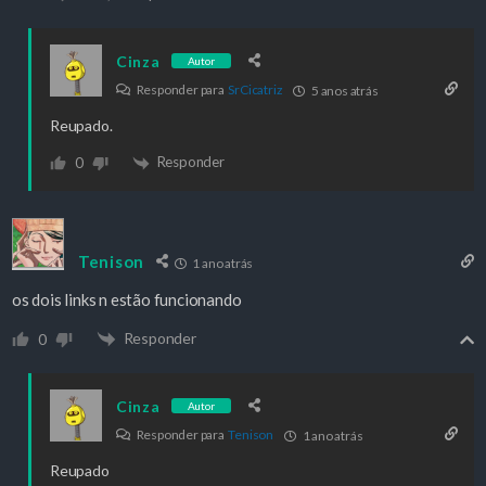
Cinza
Autor
Responder para
SrCicatriz
5 anos atrás
Reupado.
Responder
0
Tenison
1 ano atrás
os dois links n estão funcionando
Responder
0
Cinza
Autor
Responder para
Tenison
1 ano atrás
Reupado