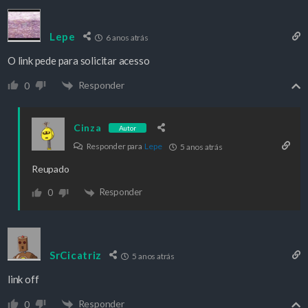
Lepe
6 anos atrás
O link pede para solicitar acesso
Responder
0
Cinza
Autor
Responder para
Lepe
5 anos atrás
Reupado
Responder
0
SrCicatriz
5 anos atrás
link off
Responder
0