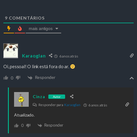
9
COMENTÁRIOS
mais antigos
Karaoglan
6 anos atrás
Oi, pessoal! O link está fora do ar.
Responder
0
Cinza
Autor
Responder para
Karaoglan
6 anos atrás
Atualizado.
Responder
0