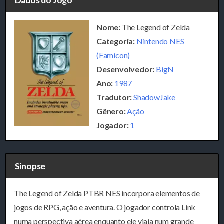
Dados do Jogo
Nome:
The Legend of Zelda
Categoria:
Nintendo NES
(Famicon)
Desenvolvedor:
BigN
Ano:
1987
Tradutor:
ShadowJake
Gênero:
Ação
Jogador:
1
Sinopse
The Legend of Zelda PTBR NES incorpora elementos de
jogos de RPG, ação e aventura. O jogador controla Link
numa perspectiva aérea enquanto ele viaja num grande