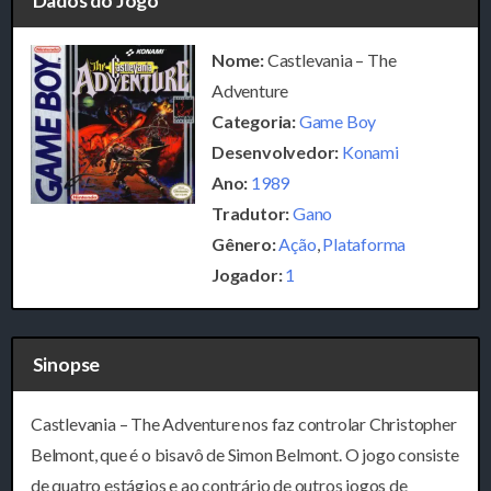
Dados do Jogo
Nome:
Castlevania – The
Adventure
Categoria:
Game Boy
Desenvolvedor:
Konami
Ano:
1989
Tradutor:
Gano
Gênero:
Ação
,
Plataforma
Jogador:
1
Sinopse
Castlevania – The Adventure nos faz controlar Christopher
Belmont, que é o bisavô de Simon Belmont. O jogo consiste
de quatro estágios e ao contrário de outros jogos de