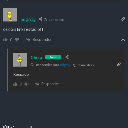
mighty
1 ano atrás
os dois links estão off
Responder
0
Cinza
Autor
Responder para
mighty
1 ano atrás
Reupado
Responder
0