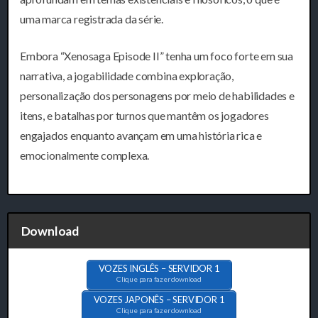
uma marca registrada da série.
Embora “Xenosaga Episode II” tenha um foco forte em sua
narrativa, a jogabilidade combina exploração,
personalização dos personagens por meio de habilidades e
itens, e batalhas por turnos que mantêm os jogadores
engajados enquanto avançam em uma história rica e
emocionalmente complexa.
Download
VOZES INGLÊS – SERVIDOR 1
Clique para fazer download
VOZES JAPONÊS – SERVIDOR 1
Clique para fazer download