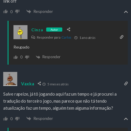
link off
Responder
0
Cinza
Autor
Responder para
Carlos
1 ano atrás
Reupado
Responder
0
Vaxka
5 meses atrás
Salve rapeize, já tô jogando aqui faz um tempo e já procurei a
tradução do terceiro jogo, mas parece que não tá tendo
atualização faz um tempo, alguém tem alguma informação?
Responder
0