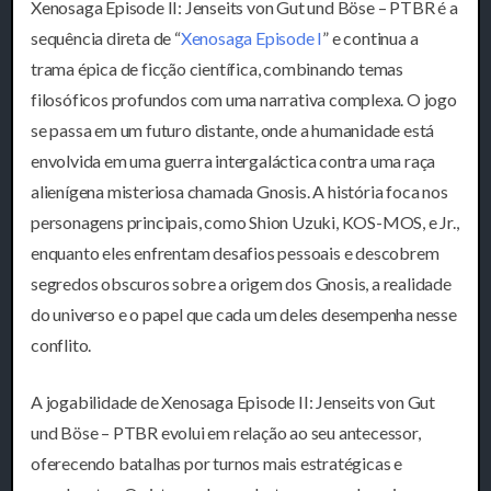
Xenosaga Episode II: Jenseits von Gut und Böse – PTBR é a
sequência direta de “
Xenosaga Episode I
” e continua a
trama épica de ficção científica, combinando temas
filosóficos profundos com uma narrativa complexa. O jogo
se passa em um futuro distante, onde a humanidade está
envolvida em uma guerra intergaláctica contra uma raça
alienígena misteriosa chamada Gnosis. A história foca nos
personagens principais, como Shion Uzuki, KOS-MOS, e Jr.,
enquanto eles enfrentam desafios pessoais e descobrem
segredos obscuros sobre a origem dos Gnosis, a realidade
do universo e o papel que cada um deles desempenha nesse
conflito.
A jogabilidade de Xenosaga Episode II: Jenseits von Gut
und Böse – PTBR evolui em relação ao seu antecessor,
oferecendo batalhas por turnos mais estratégicas e