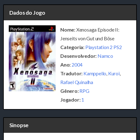
Dados do Jogo
Nome:
Xenosaga Episode II:
Jenseits von Gut und Böse
Categoria:
Playstation 2 PS2
Desenvolvedor:
Namco
Ano:
2004
Tradutor:
Kamppello
,
Kuroi
,
Rafael Quinalha
Gênero:
RPG
Jogador:
1
Sinopse