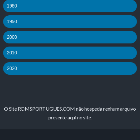
1980
1990
2000
2010
2020
O Site ROMSPORTUGUES.COM não hospeda nenhum arquivo
presente aqui no site.