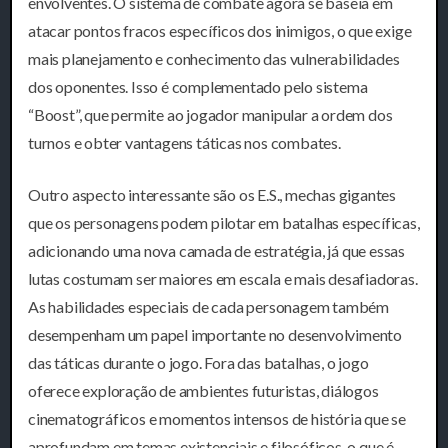
envolventes. O sistema de combate agora se baseia em
atacar pontos fracos específicos dos inimigos, o que exige
mais planejamento e conhecimento das vulnerabilidades
dos oponentes. Isso é complementado pelo sistema
“Boost”, que permite ao jogador manipular a ordem dos
turnos e obter vantagens táticas nos combates.
Outro aspecto interessante são os E.S., mechas gigantes
que os personagens podem pilotar em batalhas específicas,
adicionando uma nova camada de estratégia, já que essas
lutas costumam ser maiores em escala e mais desafiadoras.
As habilidades especiais de cada personagem também
desempenham um papel importante no desenvolvimento
das táticas durante o jogo. Fora das batalhas, o jogo
oferece exploração de ambientes futuristas, diálogos
cinematográficos e momentos intensos de história que se
aprofundam em temas existenciais e filosóficos, o que é