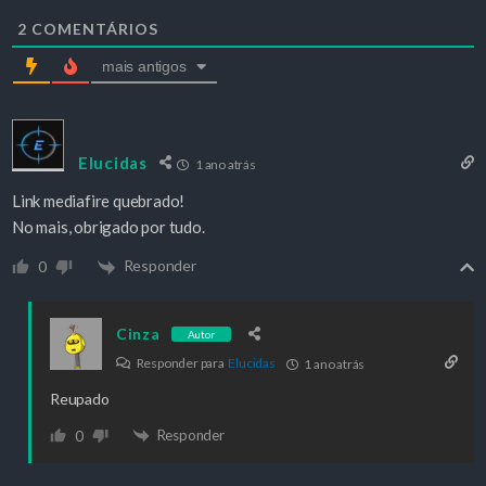
2
COMENTÁRIOS
mais antigos
Elucidas
1 ano atrás
Link mediafire quebrado!
No mais, obrigado por tudo.
Responder
0
Cinza
Autor
Responder para
Elucidas
1 ano atrás
Reupado
Responder
0