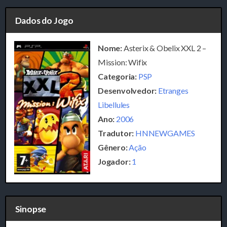
Dados do Jogo
Nome:
Asterix & Obelix XXL 2 –
Mission: Wifix
Categoria:
PSP
Desenvolvedor:
Etranges
Libellules
Ano:
2006
Tradutor:
HNNEWGAMES
Gênero:
Ação
Jogador:
1
Sinopse