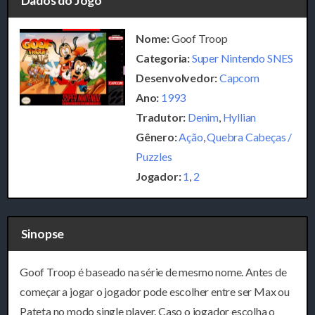
Dados do Jogo
Nome:
Goof Troop
Categoria:
Super Nintendo SNES
Desenvolvedor:
Capcom
Ano:
1993
Tradutor:
Denim
,
Hyllian
Gênero:
Ação
,
Quebra Cabeças /
Puzzles
Jogador:
1
,
2
Sinopse
Goof Troop é baseado na série de mesmo nome. Antes de
começar a jogar o jogador pode escolher entre ser Max ou
Pateta no modo single player. Caso o jogador escolha o