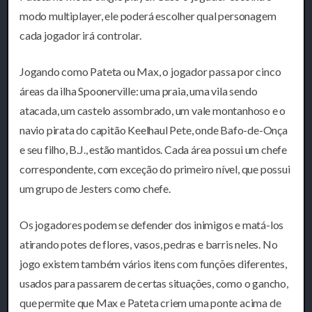
modo multiplayer, ele poderá escolher qual personagem
cada jogador irá controlar.
Jogando como Pateta ou Max, o jogador passa por cinco
áreas da ilha Spoonerville: uma praia, uma vila sendo
atacada, um castelo assombrado, um vale montanhoso e o
navio pirata do capitão Keelhaul Pete, onde Bafo-de-Onça
e seu filho, B.J., estão mantidos. Cada área possui um chefe
correspondente, com exceção do primeiro nível, que possui
um grupo de Jesters como chefe.
Os jogadores podem se defender dos inimigos e matá-los
atirando potes de flores, vasos, pedras e barris neles. No
jogo existem também vários itens com funções diferentes,
usados para passarem de certas situações, como o gancho,
que permite que Max e Pateta criem uma ponte acima de